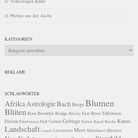
Volkswagen Käfer
Phönix aus der Asche
KATEGORIEN
Kategorien
REKLAME
SCHLAGWÖRTER
Blumen
Afrika
Astrologie
Bach
Berge
Blüten
Boot
Brooklyn Bridge
East River
Eiffelturm
Brücke
Gebirge
Kunst
Elefant
Garten
Fabelwesen
Fluß
Italien
Kanal
Kirche
Landschaft
Meer
Leuchtturm
Mittelmeer
Märchen
Leopard