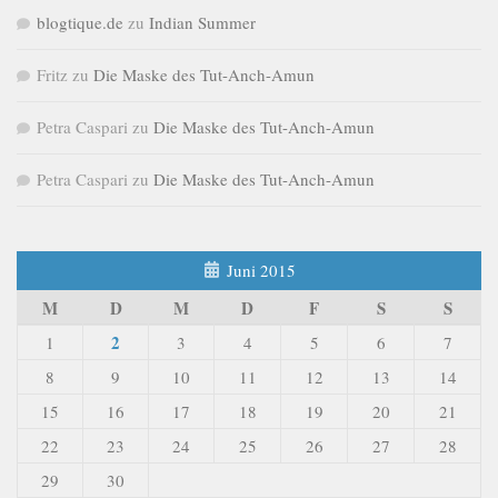
blogtique.de
zu
Indian Summer
Fritz
zu
Die Maske des Tut-Anch-Amun
Petra Caspari
zu
Die Maske des Tut-Anch-Amun
Petra Caspari
zu
Die Maske des Tut-Anch-Amun
Juni 2015
M
D
M
D
F
S
S
2
1
3
4
5
6
7
8
9
10
11
12
13
14
15
16
17
18
19
20
21
22
23
24
25
26
27
28
29
30