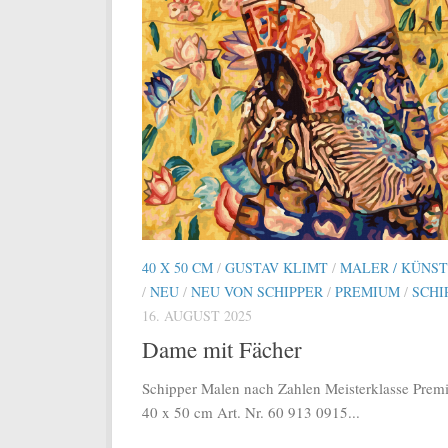
40 X 50 CM
/
GUSTAV KLIMT
/
MALER / KÜNS
/
NEU
/
NEU VON SCHIPPER
/
PREMIUM
/
SCHI
16. AUGUST 2025
Dame mit Fächer
Schipper Malen nach Zahlen Meisterklasse Pre
40 x 50 cm Art. Nr. 60 913 0915...