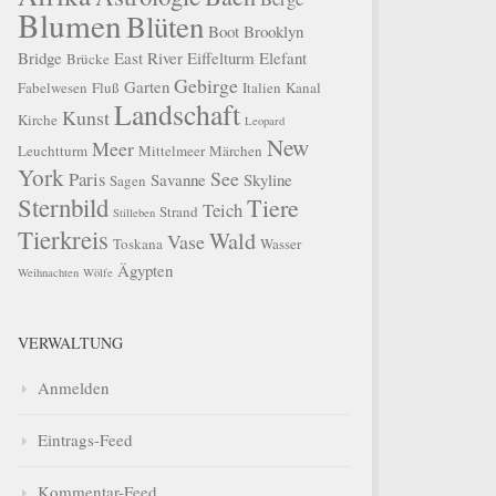
Blumen
Blüten
Boot
Brooklyn
Bridge
East River
Eiffelturm
Elefant
Brücke
Gebirge
Garten
Fabelwesen
Fluß
Italien
Kanal
Landschaft
Kunst
Kirche
Leopard
New
Meer
Leuchtturm
Mittelmeer
Märchen
York
See
Paris
Savanne
Skyline
Sagen
Sternbild
Tiere
Teich
Strand
Stilleben
Tierkreis
Wald
Vase
Toskana
Wasser
Ägypten
Weihnachten
Wölfe
VERWALTUNG
Anmelden
Eintrags-Feed
Kommentar-Feed