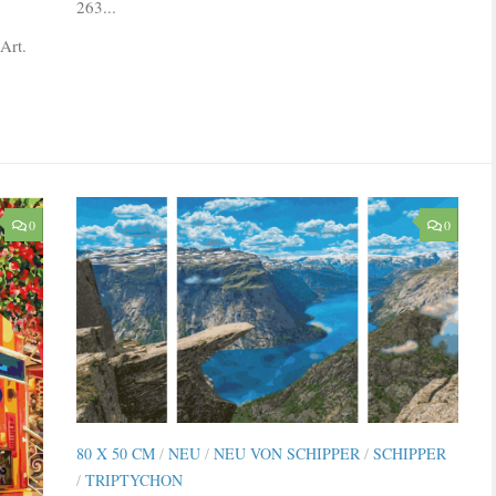
263...
Art.
0
0
80 X 50 CM
/
NEU
/
NEU VON SCHIPPER
/
SCHIPPER
/
TRIPTYCHON