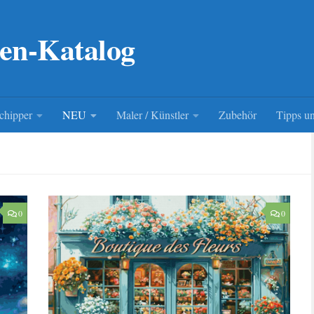
en-Katalog
chipper
NEU
Maler / Künstler
Zubehör
Tipps un
0
0