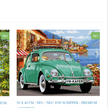
0
0
50 X 40 CM
/
NEU
/
NEU VON SCHIPPER
/
PREMIUM
IUM