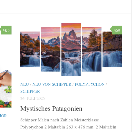
0
0
NEU
/
NEU VON SCHIPPER
/
POLYPTYCHON
/
SCHIPPER
26. JULI 2025
Mystisches Patagonien
HÖR
Schipper Malen nach Zahlen Meisterklasse
Polyptychon 2 Maltafeln 263 x 476 mm, 2 Maltafeln