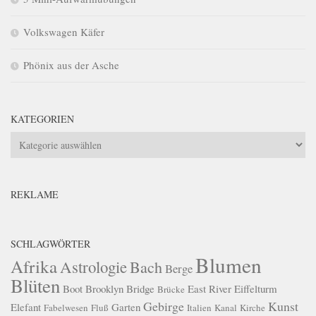
Volkswagen Käfer
Phönix aus der Asche
KATEGORIEN
Kategorien
REKLAME
SCHLAGWÖRTER
Blumen
Afrika
Astrologie
Bach
Berge
Blüten
Boot
Brooklyn Bridge
East River
Eiffelturm
Brücke
Gebirge
Kunst
Elefant
Garten
Fabelwesen
Fluß
Italien
Kanal
Kirche