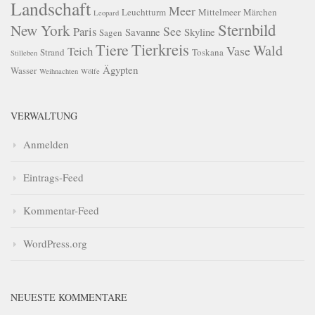
Landschaft
Meer
Leuchtturm
Mittelmeer
Märchen
Leopard
Sternbild
New York
See
Paris
Savanne
Skyline
Sagen
Tierkreis
Tiere
Wald
Vase
Teich
Strand
Toskana
Stilleben
Ägypten
Wasser
Weihnachten
Wölfe
VERWALTUNG
Anmelden
Eintrags-Feed
Kommentar-Feed
WordPress.org
NEUESTE KOMMENTARE