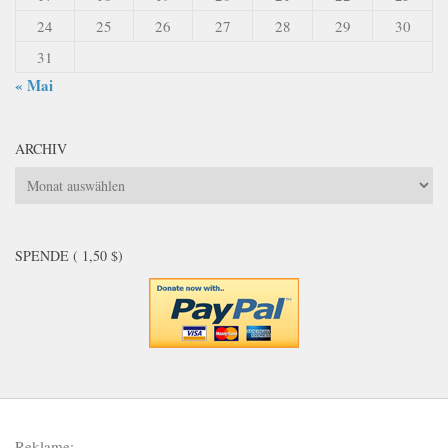
24
25
26
27
28
29
30
31
« Mai
ARCHIV
Archiv
SPENDE ( 1,50 $)
Reklame: