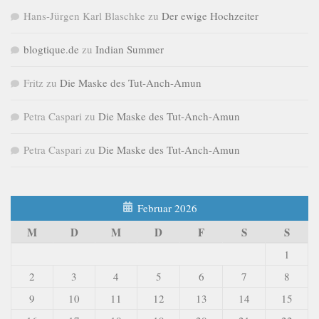
Hans-Jürgen Karl Blaschke
zu
Der ewige Hochzeiter
blogtique.de
zu
Indian Summer
Fritz
zu
Die Maske des Tut-Anch-Amun
Petra Caspari
zu
Die Maske des Tut-Anch-Amun
Petra Caspari
zu
Die Maske des Tut-Anch-Amun
Februar 2026
M
D
M
D
F
S
S
1
2
3
4
5
6
7
8
9
10
11
12
13
14
15