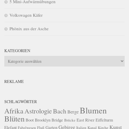
5 Mini-Aufwärmübungen
Volkswagen Käfer
Phönix aus der Asche
KATEGORIEN
Kategorien
REKLAME
SCHLAGWÖRTER
Blumen
Afrika
Astrologie
Bach
Berge
Blüten
Boot
Brooklyn Bridge
East River
Eiffelturm
Brücke
Gebirge
Kunst
Elefant
Garten
Fabelwesen
Fluß
Italien
Kanal
Kirche