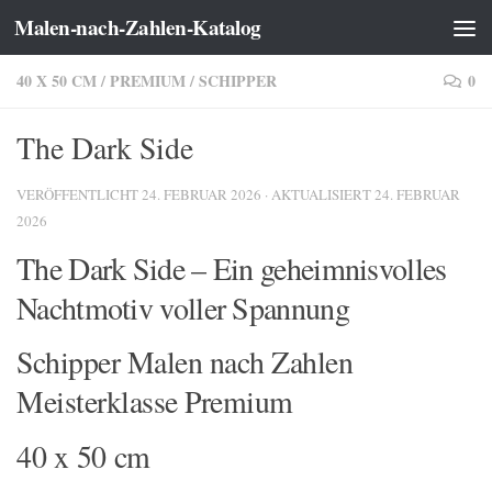
Malen-nach-Zahlen-Katalog
Zum Inhalt springen
40 X 50 CM
/
PREMIUM
/
SCHIPPER
0
The Dark Side
VERÖFFENTLICHT
24. FEBRUAR 2026
· AKTUALISIERT
24. FEBRUAR
2026
The Dark Side – Ein geheimnisvolles
Nachtmotiv voller Spannung
Schipper Malen nach Zahlen
Meisterklasse Premium
40 x 50 cm