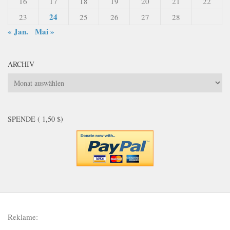
16
17
18
19
20
21
22
24
23
25
26
27
28
« Jan.
Mai »
ARCHIV
Archiv
SPENDE ( 1,50 $)
Reklame: