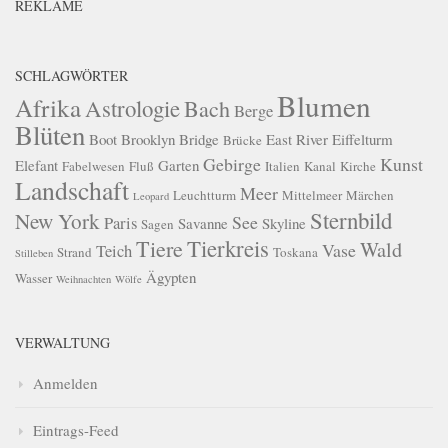
REKLAME
SCHLAGWÖRTER
Blumen
Afrika
Astrologie
Bach
Berge
Blüten
Boot
Brooklyn Bridge
East River
Eiffelturm
Brücke
Gebirge
Kunst
Elefant
Garten
Fabelwesen
Fluß
Italien
Kanal
Kirche
Landschaft
Meer
Leuchtturm
Mittelmeer
Märchen
Leopard
Sternbild
New York
See
Paris
Savanne
Skyline
Sagen
Tierkreis
Tiere
Wald
Vase
Teich
Strand
Toskana
Stilleben
Ägypten
Wasser
Weihnachten
Wölfe
VERWALTUNG
Anmelden
Eintrags-Feed