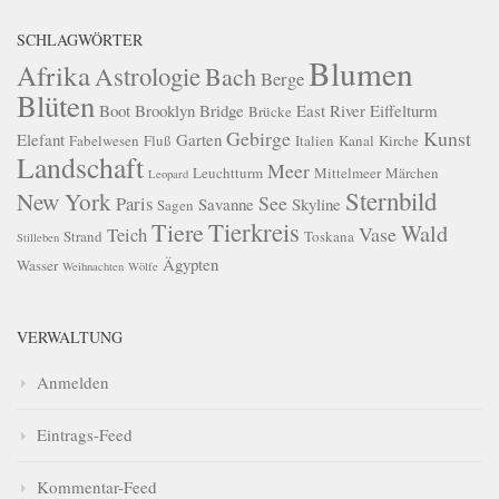
SCHLAGWÖRTER
Blumen
Afrika
Astrologie
Bach
Berge
Blüten
Boot
Brooklyn Bridge
East River
Eiffelturm
Brücke
Gebirge
Kunst
Elefant
Garten
Fabelwesen
Fluß
Italien
Kanal
Kirche
Landschaft
Meer
Leuchtturm
Mittelmeer
Märchen
Leopard
Sternbild
New York
See
Paris
Savanne
Skyline
Sagen
Tierkreis
Tiere
Wald
Vase
Teich
Strand
Toskana
Stilleben
Ägypten
Wasser
Weihnachten
Wölfe
VERWALTUNG
Anmelden
Eintrags-Feed
Kommentar-Feed