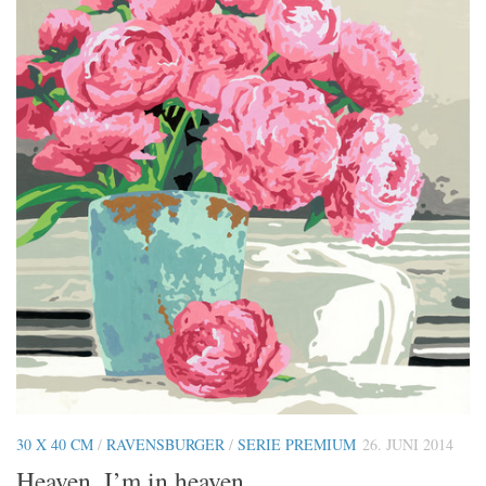
30 X 40 CM
/
RAVENSBURGER
/
SERIE PREMIUM
26. JUNI 2014
Heaven, I’m in heaven