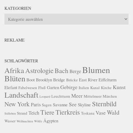
KATEGORIEN
Kategorien
REKLAME
SCHLAGWÖRTER
Blumen
Afrika
Astrologie
Bach
Berge
Blüten
Boot
Brooklyn Bridge
East River
Eiffelturm
Brücke
Gebirge
Kunst
Elefant
Garten
Fabelwesen
Fluß
Italien
Kanal
Kirche
Landschaft
Meer
Leuchtturm
Mittelmeer
Märchen
Leopard
Sternbild
New York
See
Paris
Savanne
Skyline
Sagen
Tierkreis
Tiere
Wald
Vase
Teich
Strand
Toskana
Stilleben
Ägypten
Wasser
Weihnachten
Wölfe