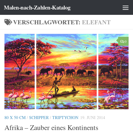
Malen-nach-Zahlen-Katalog
Zum Inhalt springen
VERSCHLAGWORTET:
ELEFANT
0
80 X 50 CM
/
SCHIPPER
/
TRIPTYCHON
19. JUNI 2014
Afrika – Zauber eines Kontinents