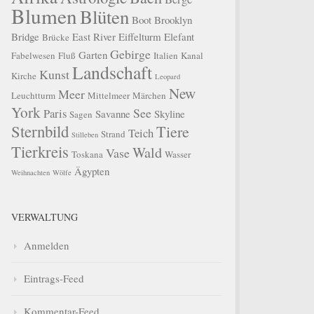
Blumen
Blüten
Boot
Brooklyn
Bridge
East River
Eiffelturm
Elefant
Brücke
Gebirge
Garten
Fabelwesen
Fluß
Italien
Kanal
Landschaft
Kunst
Kirche
Leopard
New
Meer
Leuchtturm
Mittelmeer
Märchen
York
See
Paris
Savanne
Skyline
Sagen
Sternbild
Tiere
Teich
Strand
Stilleben
Tierkreis
Wald
Vase
Toskana
Wasser
Ägypten
Weihnachten
Wölfe
VERWALTUNG
Anmelden
Eintrags-Feed
Kommentar-Feed