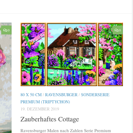
0
0
80 X 50 CM
/
RAVENSBURGER
/
SONDERSERIE
PREMIUM (TRIPTYCHON)
19. DEZEMBER 2019
Zauberhaftes Cottage
Ravensburger Malen nach Zahlen Serie Premium