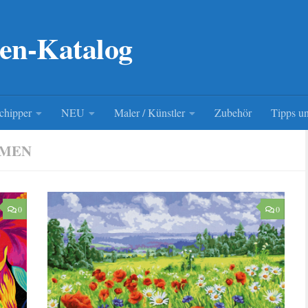
en-Katalog
chipper
NEU
Maler / Künstler
Zubehör
Tipps un
UMEN
0
0