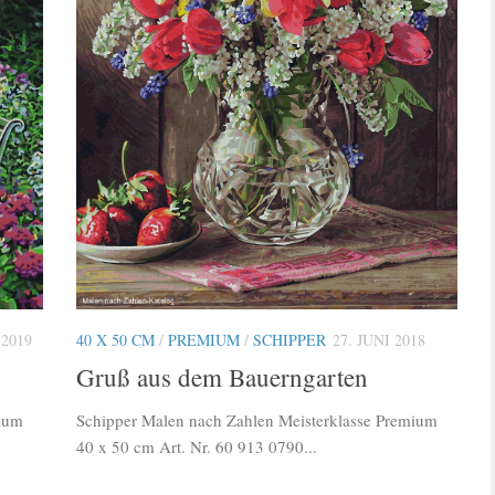
2019
40 X 50 CM
/
PREMIUM
/
SCHIPPER
27. JUNI 2018
Gruß aus dem Bauerngarten
mium
Schipper Malen nach Zahlen Meisterklasse Premium
40 x 50 cm Art. Nr. 60 913 0790...