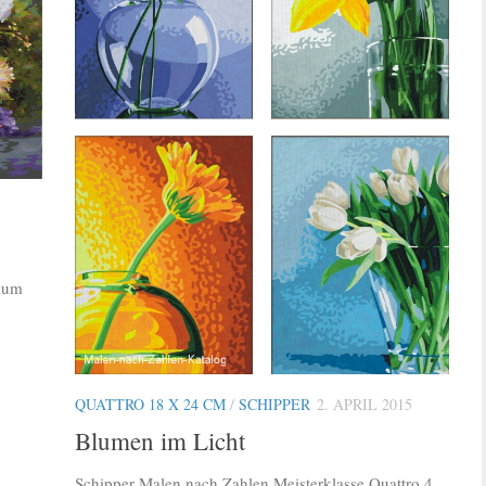
mium
QUATTRO 18 X 24 CM
/
SCHIPPER
2. APRIL 2015
Blumen im Licht
Schipper Malen nach Zahlen Meisterklasse Quattro 4