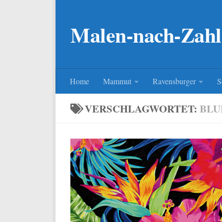
Zum Inhalt springen
Malen-nach-Zahl
Home
Mammut
Ravensburger
S
VERSCHLAGWORTET:
BL