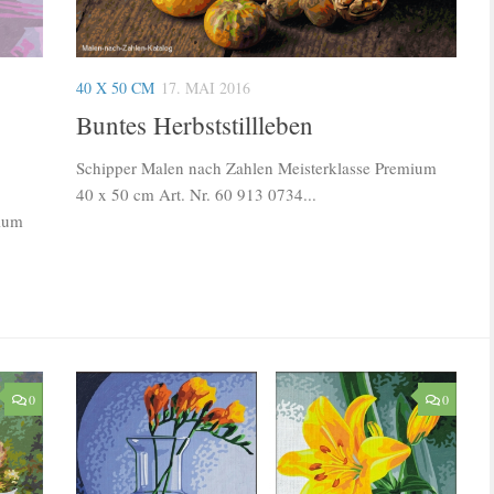
S
40 X 50 CM
17. MAI 2016
Buntes Herbststillleben
Schipper Malen nach Zahlen Meisterklasse Premium
40 x 50 cm Art. Nr. 60 913 0734...
mium
0
0