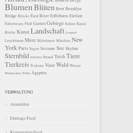
Blumen
Blüten
Boot
Brooklyn
Bridge
East River
Eiffelturm
Elefant
Brücke
Gebirge
Garten
Fabelwesen
Fluß
Italien
Kanal
Landschaft
Kunst
Kirche
Leopard
New
Meer
Leuchtturm
Mittelmeer
Märchen
York
See
Paris
Savanne
Skyline
Sagen
Sternbild
Tiere
Teich
Strand
Stilleben
Tierkreis
Wald
Vase
Toskana
Wasser
Ägypten
Weihnachten
Wölfe
VERWALTUNG
Anmelden
Eintrags-Feed
Kommentar-Feed