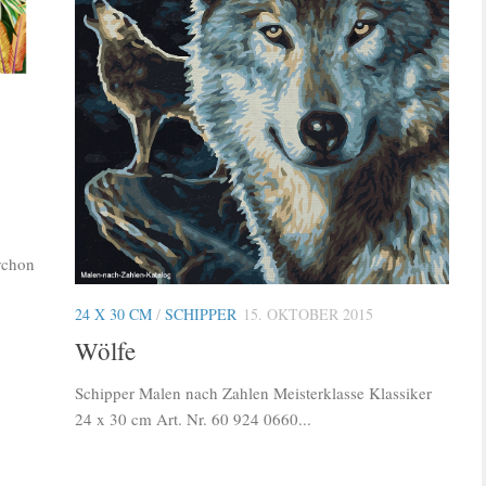
ychon
24 X 30 CM
/
SCHIPPER
15. OKTOBER 2015
Wölfe
Schipper Malen nach Zahlen Meisterklasse Klassiker
24 x 30 cm Art. Nr. 60 924 0660...