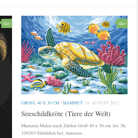
0
0
GROSS, 40 X 30 CM
/
MAMMUT
19. AUGUST 2015
Seeschildkröte (Tiere der Welt)
Mammut Malen nach Zahlen Groß 40 x 30 cm Art. Nr.
109203 Erhältlich bei: Amazon...