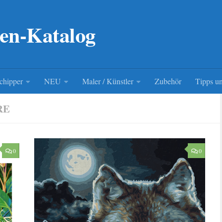
en-Katalog
chipper
NEU
Maler / Künstler
Zubehör
Tipps un
RE
0
0