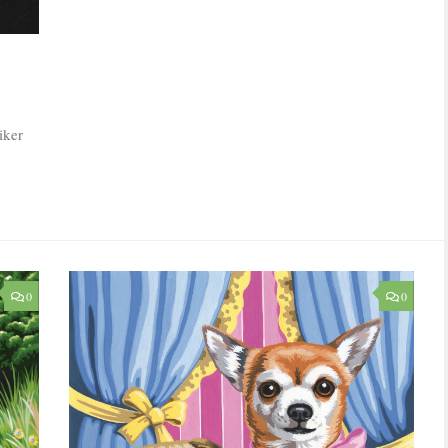
iker
0
0