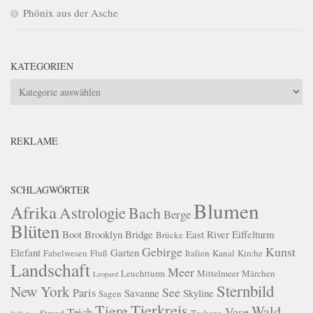
Phönix aus der Asche
KATEGORIEN
Kategorien
REKLAME
SCHLAGWÖRTER
Blumen
Afrika
Astrologie
Bach
Berge
Blüten
Boot
Brooklyn Bridge
East River
Eiffelturm
Brücke
Gebirge
Kunst
Elefant
Garten
Fabelwesen
Fluß
Italien
Kanal
Kirche
Landschaft
Meer
Leuchtturm
Mittelmeer
Märchen
Leopard
Sternbild
New York
See
Paris
Savanne
Skyline
Sagen
Tierkreis
Tiere
Wald
Vase
Teich
Strand
Toskana