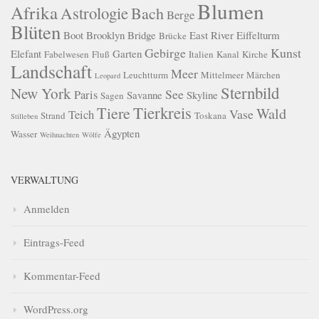
Blumen
Afrika
Astrologie
Bach
Berge
Blüten
Boot
Brooklyn Bridge
East River
Eiffelturm
Brücke
Gebirge
Kunst
Elefant
Garten
Fabelwesen
Fluß
Italien
Kanal
Kirche
Landschaft
Meer
Leuchtturm
Mittelmeer
Märchen
Leopard
Sternbild
New York
See
Paris
Savanne
Skyline
Sagen
Tierkreis
Tiere
Wald
Vase
Teich
Strand
Toskana
Stilleben
Ägypten
Wasser
Weihnachten
Wölfe
VERWALTUNG
Anmelden
Eintrags-Feed
Kommentar-Feed
WordPress.org