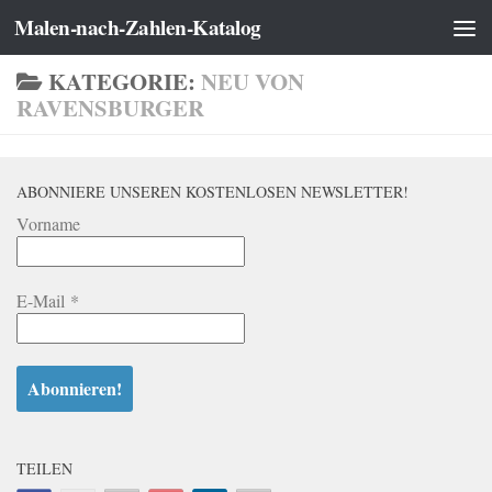
Malen-nach-Zahlen-Katalog
Zum Inhalt springen
KATEGORIE:
NEU VON
RAVENSBURGER
ABONNIERE UNSEREN KOSTENLOSEN NEWSLETTER!
Vorname
E-Mail
*
TEILEN