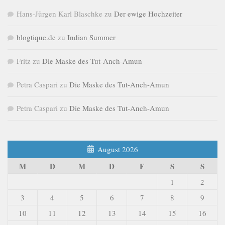
Hans-Jürgen Karl Blaschke
zu
Der ewige Hochzeiter
blogtique.de
zu
Indian Summer
Fritz
zu
Die Maske des Tut-Anch-Amun
Petra Caspari
zu
Die Maske des Tut-Anch-Amun
Petra Caspari
zu
Die Maske des Tut-Anch-Amun
August 2026
M
D
M
D
F
S
S
1
2
3
4
5
6
7
8
9
10
11
12
13
14
15
16