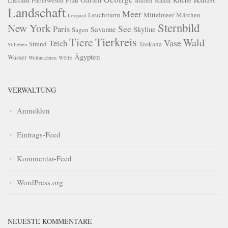
Fabelwesen
Fluß
Italien
Kanal
Kirche
Landschaft
Meer
Leuchtturm
Mittelmeer
Märchen
Leopard
Sternbild
New York
See
Paris
Savanne
Skyline
Sagen
Tierkreis
Tiere
Wald
Vase
Teich
Strand
Toskana
Stilleben
Ägypten
Wasser
Weihnachten
Wölfe
VERWALTUNG
Anmelden
Eintrags-Feed
Kommentar-Feed
WordPress.org
NEUESTE KOMMENTARE