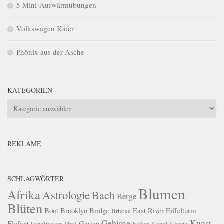
5 Mini-Aufwärmübungen
Volkswagen Käfer
Phönix aus der Asche
KATEGORIEN
Kategorien
REKLAME
SCHLAGWÖRTER
Blumen
Afrika
Astrologie
Bach
Berge
Blüten
Boot
Brooklyn Bridge
East River
Eiffelturm
Brücke
Gebirge
Kunst
Elefant
Garten