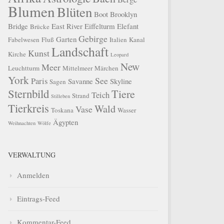
Blumen
Blüten
Boot
Brooklyn
Bridge
East River
Eiffelturm
Elefant
Brücke
Gebirge
Garten
Fabelwesen
Fluß
Italien
Kanal
Landschaft
Kunst
Kirche
Leopard
New
Meer
Leuchtturm
Mittelmeer
Märchen
York
See
Paris
Savanne
Skyline
Sagen
Sternbild
Tiere
Teich
Strand
Stilleben
Tierkreis
Wald
Vase
Toskana
Wasser
Ägypten
Weihnachten
Wölfe
VERWALTUNG
Anmelden
Eintrags-Feed
Kommentar-Feed