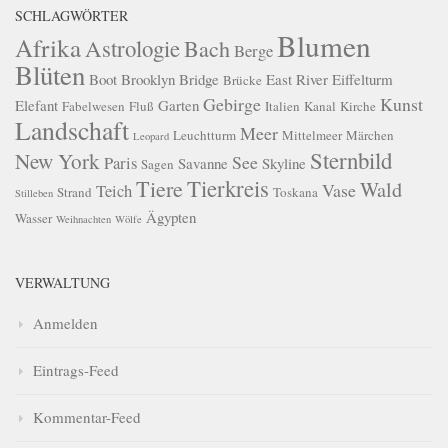
SCHLAGWÖRTER
Blumen
Afrika
Astrologie
Bach
Berge
Blüten
Boot
Brooklyn Bridge
East River
Eiffelturm
Brücke
Gebirge
Kunst
Elefant
Garten
Fabelwesen
Fluß
Italien
Kanal
Kirche
Landschaft
Meer
Leuchtturm
Mittelmeer
Märchen
Leopard
Sternbild
New York
See
Paris
Savanne
Skyline
Sagen
Tierkreis
Tiere
Wald
Vase
Teich
Strand
Toskana
Stilleben
Ägypten
Wasser
Weihnachten
Wölfe
VERWALTUNG
Anmelden
Eintrags-Feed
Kommentar-Feed