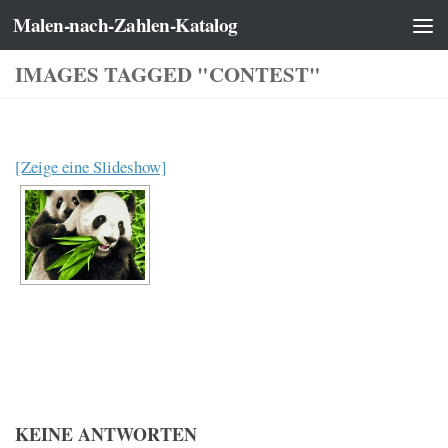
Malen-nach-Zahlen-Katalog
Zum Inhalt springen
IMAGES TAGGED "CONTEST"
[Zeige eine Slideshow]
KEINE ANTWORTEN