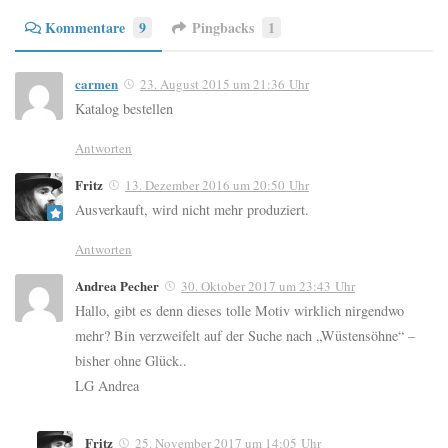
Kommentare
9
Pingbacks
1
carmen
23. August 2015 um 21:36 Uhr
Katalog bestellen
Antworten
Fritz
13. Dezember 2016 um 20:50 Uhr
Ausverkauft, wird nicht mehr produziert.
Antworten
Andrea Pecher
30. Oktober 2017 um 23:43 Uhr
Hallo, gibt es denn dieses tolle Motiv wirklich nirgendwo
mehr? Bin verzweifelt auf der Suche nach „Wüstensöhne“ –
bisher ohne Glück..
LG Andrea
Fritz
25. November 2017 um 14:05 Uhr