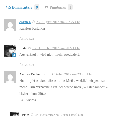
Kommentare
9
Pingbacks
1
carmen
23. August 2015 um 21:36 Uhr
Katalog bestellen
Antworten
Fritz
13. Dezember 2016 um 20:50 Uhr
Ausverkauft, wird nicht mehr produziert.
Antworten
Andrea Pecher
30. Oktober 2017 um 23:43 Uhr
Hallo, gibt es denn dieses tolle Motiv wirklich nirgendwo
mehr? Bin verzweifelt auf der Suche nach „Wüstensöhne“ –
bisher ohne Glück..
LG Andrea
Fritz
25. November 2017 um 14:05 Uhr