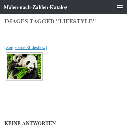
Malen-nach-Zahlen-Katalog
Zum Inhalt springen
IMAGES TAGGED "LIFESTYLE"
[Zeige eine Slideshow]
KEINE ANTWORTEN