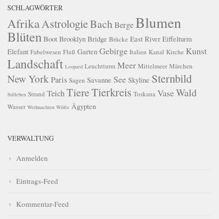
SCHLAGWÖRTER
Blumen
Afrika
Astrologie
Bach
Berge
Blüten
Boot
Brooklyn Bridge
East River
Eiffelturm
Brücke
Gebirge
Kunst
Elefant
Garten
Fabelwesen
Fluß
Italien
Kanal
Kirche
Landschaft
Meer
Leuchtturm
Mittelmeer
Märchen
Leopard
Sternbild
New York
See
Paris
Savanne
Skyline
Sagen
Tierkreis
Tiere
Wald
Vase
Teich
Strand
Toskana
Stilleben
Ägypten
Wasser
Weihnachten
Wölfe
VERWALTUNG
Anmelden
Eintrags-Feed
Kommentar-Feed