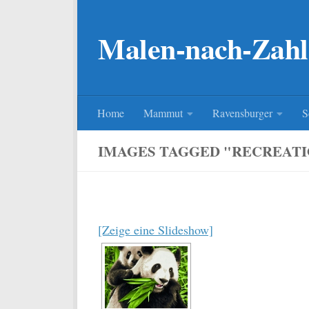
Zum Inhalt springen
Malen-nach-Zahl
Home
Mammut
Ravensburger
S
IMAGES TAGGED "RECREAT
[Zeige eine Slideshow]