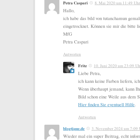
Petra Caspari
8. Mai 2020 um 11:49 Uhr
Hallo,
ich habe das bild von tutanchamun gemale
eingetrocknet. Können sie mir die bitte li
MfG
Petra Caspari
Antworten
Fritz
10. Juni 2020 um 23:09 Uh
Liebe Petra,
ich kann keine Farben liefern, ich
Wenn überhaupt jemand, kann Ihne
Bild schon eine Weile aus dem S
Hier finden Sie eventuell Hilfe
.
Antworten
blogtique.de
3. November 2024 um 7:09 
Wieder mal ein super Beitrag, echt infor