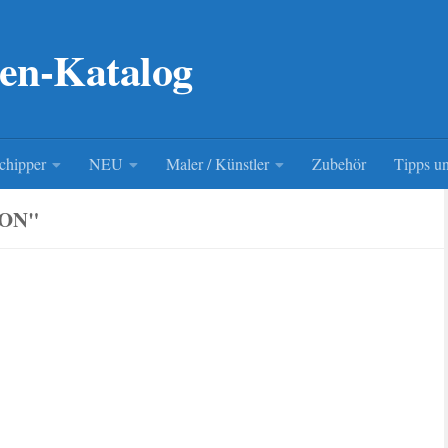
en-Katalog
chipper
NEU
Maler / Künstler
Zubehör
Tipps un
ION"