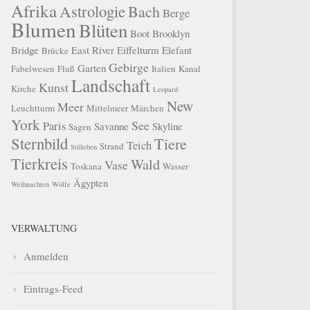
Afrika
Astrologie
Bach
Berge
Blumen
Blüten
Boot
Brooklyn
Bridge
East River
Eiffelturm
Elefant
Brücke
Gebirge
Garten
Fabelwesen
Fluß
Italien
Kanal
Landschaft
Kunst
Kirche
Leopard
New
Meer
Leuchtturm
Mittelmeer
Märchen
York
See
Paris
Savanne
Skyline
Sagen
Sternbild
Tiere
Teich
Strand
Stilleben
Tierkreis
Wald
Vase
Toskana
Wasser
Ägypten
Weihnachten
Wölfe
VERWALTUNG
Anmelden
Eintrags-Feed