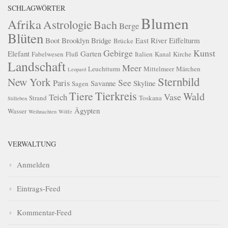
SCHLAGWÖRTER
Blumen
Afrika
Astrologie
Bach
Berge
Blüten
Boot
Brooklyn Bridge
East River
Eiffelturm
Brücke
Gebirge
Kunst
Elefant
Garten
Fabelwesen
Fluß
Italien
Kanal
Kirche
Landschaft
Meer
Leuchtturm
Mittelmeer
Märchen
Leopard
Sternbild
New York
See
Paris
Savanne
Skyline
Sagen
Tierkreis
Tiere
Wald
Vase
Teich
Strand
Toskana
Stilleben
Ägypten
Wasser
Weihnachten
Wölfe
VERWALTUNG
Anmelden
Eintrags-Feed
Kommentar-Feed