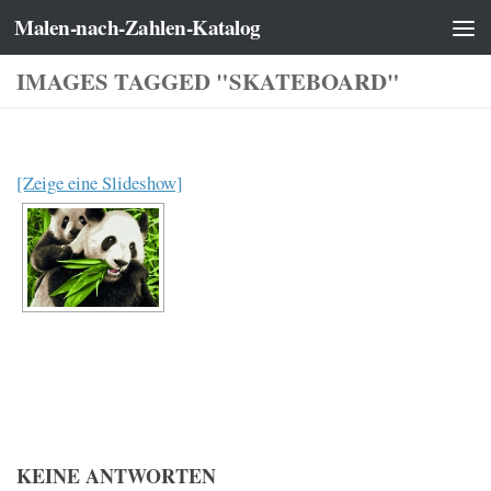
Malen-nach-Zahlen-Katalog
Zum Inhalt springen
IMAGES TAGGED "SKATEBOARD"
[Zeige eine Slideshow]
KEINE ANTWORTEN