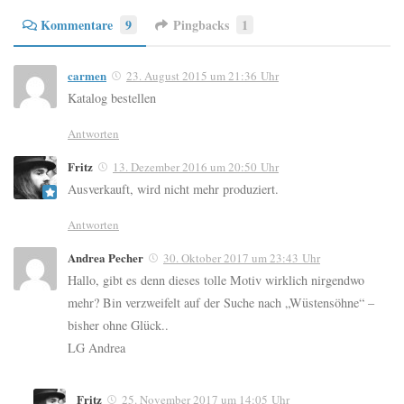
Kommentare
9
Pingbacks
1
carmen
23. August 2015 um 21:36 Uhr
Katalog bestellen
Antworten
Fritz
13. Dezember 2016 um 20:50 Uhr
Ausverkauft, wird nicht mehr produziert.
Antworten
Andrea Pecher
30. Oktober 2017 um 23:43 Uhr
Hallo, gibt es denn dieses tolle Motiv wirklich nirgendwo
mehr? Bin verzweifelt auf der Suche nach „Wüstensöhne“ –
bisher ohne Glück..
LG Andrea
Fritz
25. November 2017 um 14:05 Uhr