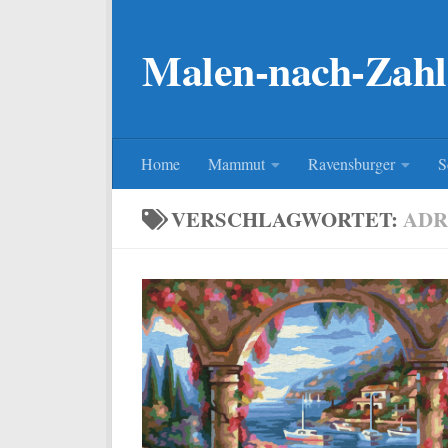
Zum Inhalt springen
Malen-nach-Zahl
Home
Mammut
Ravensburger
S
VERSCHLAGWORTET:
ADR