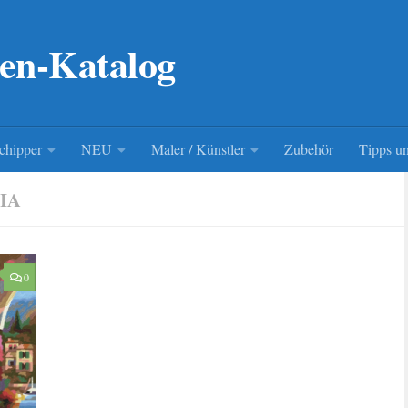
en-Katalog
chipper
NEU
Maler / Künstler
Zubehör
Tipps un
IA
0