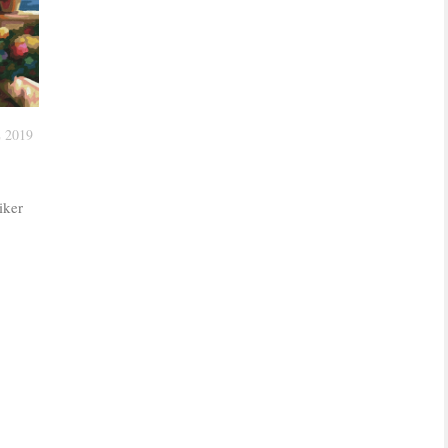
 2019
iker