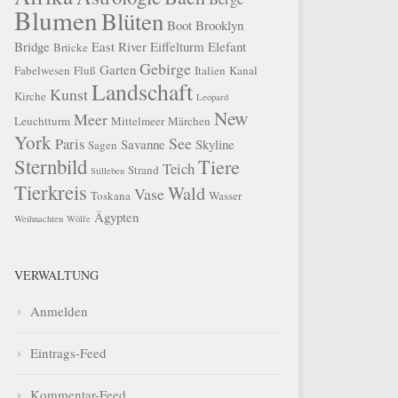
Blumen
Blüten
Boot
Brooklyn
Bridge
East River
Eiffelturm
Elefant
Brücke
Gebirge
Garten
Fabelwesen
Fluß
Italien
Kanal
Landschaft
Kunst
Kirche
Leopard
New
Meer
Leuchtturm
Mittelmeer
Märchen
York
See
Paris
Savanne
Skyline
Sagen
Sternbild
Tiere
Teich
Strand
Stilleben
Tierkreis
Wald
Vase
Toskana
Wasser
Ägypten
Weihnachten
Wölfe
VERWALTUNG
Anmelden
Eintrags-Feed
Kommentar-Feed