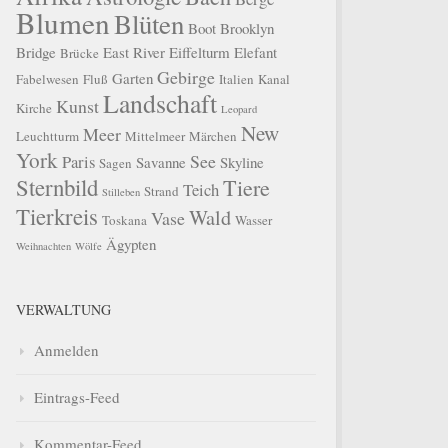
Blumen
Blüten
Boot
Brooklyn
Bridge
East River
Eiffelturm
Elefant
Brücke
Gebirge
Garten
Fabelwesen
Fluß
Italien
Kanal
Landschaft
Kunst
Kirche
Leopard
New
Meer
Leuchtturm
Mittelmeer
Märchen
York
See
Paris
Savanne
Skyline
Sagen
Sternbild
Tiere
Teich
Strand
Stilleben
Tierkreis
Wald
Vase
Toskana
Wasser
Ägypten
Weihnachten
Wölfe
VERWALTUNG
Anmelden
Eintrags-Feed
Kommentar-Feed