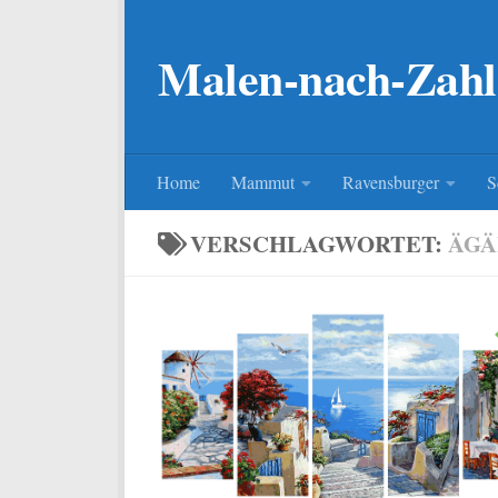
Zum Inhalt springen
Malen-nach-Zahl
Home
Mammut
Ravensburger
S
VERSCHLAGWORTET:
ÄGÄ