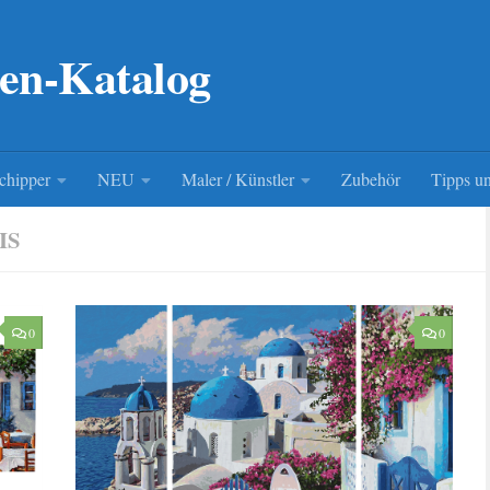
en-Katalog
chipper
NEU
Maler / Künstler
Zubehör
Tipps un
IS
0
0