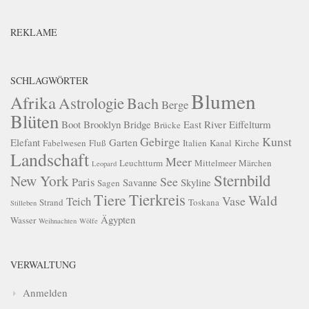
REKLAME
SCHLAGWÖRTER
Blumen
Afrika
Astrologie
Bach
Berge
Blüten
Boot
Brooklyn Bridge
East River
Eiffelturm
Brücke
Gebirge
Kunst
Elefant
Garten
Fabelwesen
Fluß
Italien
Kanal
Kirche
Landschaft
Meer
Leuchtturm
Mittelmeer
Märchen
Leopard
Sternbild
New York
See
Paris
Savanne
Skyline
Sagen
Tierkreis
Tiere
Wald
Vase
Teich
Strand
Toskana
Stilleben
Ägypten
Wasser
Weihnachten
Wölfe
VERWALTUNG
Anmelden