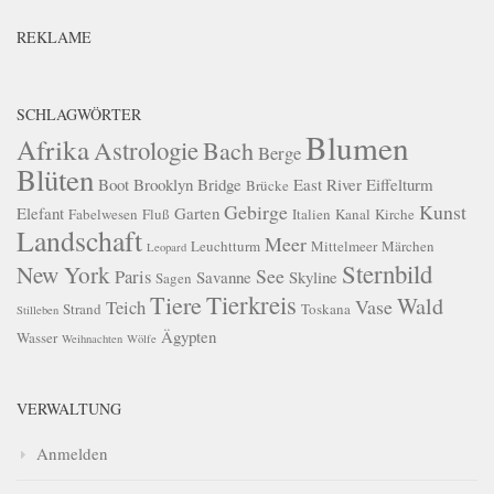
REKLAME
SCHLAGWÖRTER
Blumen
Afrika
Astrologie
Bach
Berge
Blüten
Boot
Brooklyn Bridge
East River
Eiffelturm
Brücke
Gebirge
Kunst
Elefant
Garten
Fabelwesen
Fluß
Italien
Kanal
Kirche
Landschaft
Meer
Leuchtturm
Mittelmeer
Märchen
Leopard
Sternbild
New York
See
Paris
Savanne
Skyline
Sagen
Tierkreis
Tiere
Wald
Vase
Teich
Strand
Toskana
Stilleben
Ägypten
Wasser
Weihnachten
Wölfe
VERWALTUNG
Anmelden