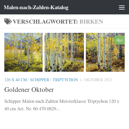
Malen-nach-Zahlen-Katalog
Zum Inhalt springen
VERSCHLAGWORTET:
BIRKEN
0
120 X 40 CM
/
SCHIPPER
/
TRIPTYCHON
1. OKTOBER 2021
Goldener Oktober
Schipper Malen nach Zahlen Meisterklasse Triptychon 120 x
40 cm Art. Nr. 60 470 0829...