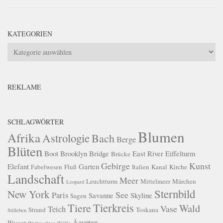
KATEGORIEN
Kategorien
REKLAME
SCHLAGWÖRTER
Blumen
Afrika
Astrologie
Bach
Berge
Blüten
Boot
Brooklyn Bridge
East River
Eiffelturm
Brücke
Gebirge
Kunst
Elefant
Garten
Fabelwesen
Fluß
Italien
Kanal
Kirche
Landschaft
Meer
Leuchtturm
Mittelmeer
Märchen
Leopard
Sternbild
New York
See
Paris
Savanne
Skyline
Sagen
Tierkreis
Tiere
Wald
Vase
Teich
Strand
Toskana
Stilleben
Ägypten
Wasser
Weihnachten
Wölfe