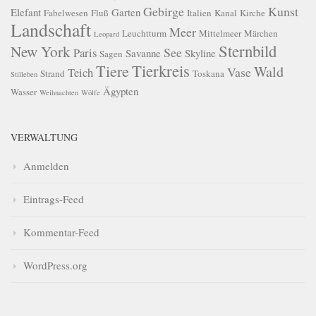
Gebirge
Kunst
Elefant
Garten
Fabelwesen
Fluß
Italien
Kanal
Kirche
Landschaft
Meer
Leuchtturm
Mittelmeer
Märchen
Leopard
Sternbild
New York
See
Paris
Savanne
Skyline
Sagen
Tierkreis
Tiere
Wald
Vase
Teich
Strand
Toskana
Stilleben
Ägypten
Wasser
Weihnachten
Wölfe
VERWALTUNG
Anmelden
Eintrags-Feed
Kommentar-Feed
WordPress.org