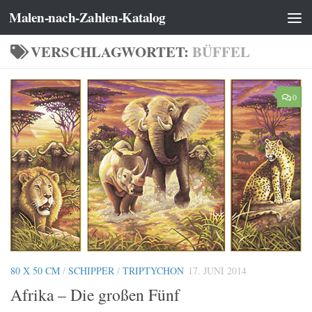
Malen-nach-Zahlen-Katalog
Zum Inhalt springen
VERSCHLAGWORTET:
BÜFFEL
0
80 X 50 CM
/
SCHIPPER
/
TRIPTYCHON
17. JUNI 2014
Afrika – Die großen Fünf