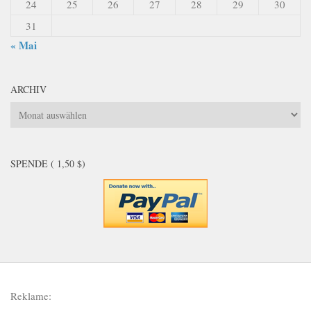
24
25
26
27
28
29
30
31
« Mai
ARCHIV
Archiv
SPENDE ( 1,50 $)
Reklame: