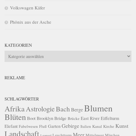
Volkswagen Käfer
Phönix aus der Asche
KATEGORIEN
Kategorien
REKLAME
SCHLAGWÖRTER
Blumen
Afrika
Astrologie
Bach
Berge
Blüten
Boot
Brooklyn Bridge
East River
Eiffelturm
Brücke
Gebirge
Kunst
Elefant
Garten
Fabelwesen
Fluß
Italien
Kanal
Kirche
Landschaft
Meer
Leuchtturm
Mittelmeer
Märchen
Leopard