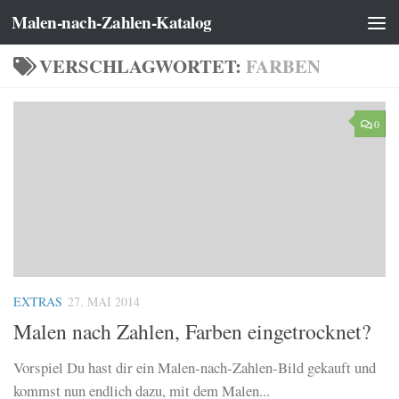
Malen-nach-Zahlen-Katalog
Zum Inhalt springen
VERSCHLAGWORTET:
FARBEN
0
EXTRAS
27. MAI 2014
Malen nach Zahlen, Farben eingetrocknet?
Vorspiel Du hast dir ein Malen-nach-Zahlen-Bild gekauft und
kommst nun endlich dazu, mit dem Malen...