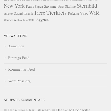
Sternbild
New York
See
Paris
Savanne
Skyline
Sagen
Tierkreis
Tiere
Wald
Vase
Teich
Strand
Toskana
Stilleben
Ägypten
Wasser
Weihnachten
Wölfe
VERWALTUNG
Anmelden
Eintrags-Feed
Kommentar-Feed
WordPress.org
NEUESTE KOMMENTARE
Hans-Jürgen Karl Blaschke
zu
Der ewige Hochzeiter