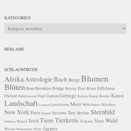
KATEGORIEN
Kategorien
REKLAME
SCHLAGWÖRTER
Blumen
Afrika
Astrologie
Bach
Berge
Blüten
Boot
Brooklyn Bridge
East River
Eiffelturm
Brücke
Gebirge
Kunst
Elefant
Garten
Fabelwesen
Fluß
Italien
Kanal
Kirche
Landschaft
Meer
Leuchtturm
Mittelmeer
Märchen
Leopard
Sternbild
New York
See
Paris
Savanne
Skyline
Sagen
Tierkreis
Tiere
Wald
Vase
Teich
Strand
Toskana
Stilleben
Ägypten
Wasser
Weihnachten
Wölfe