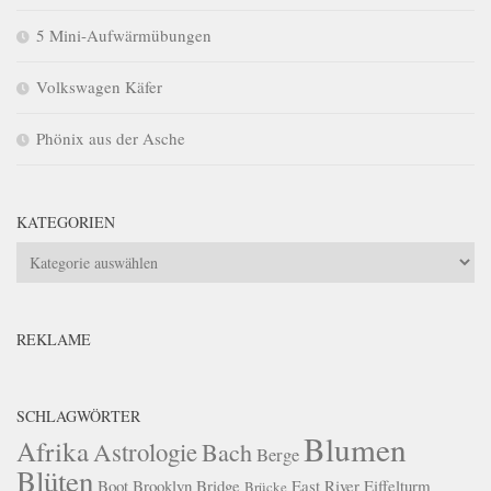
5 Mini-Aufwärmübungen
Volkswagen Käfer
Phönix aus der Asche
KATEGORIEN
Kategorien
REKLAME
SCHLAGWÖRTER
Blumen
Afrika
Astrologie
Bach
Berge
Blüten
Boot
Brooklyn Bridge
East River
Eiffelturm
Brücke