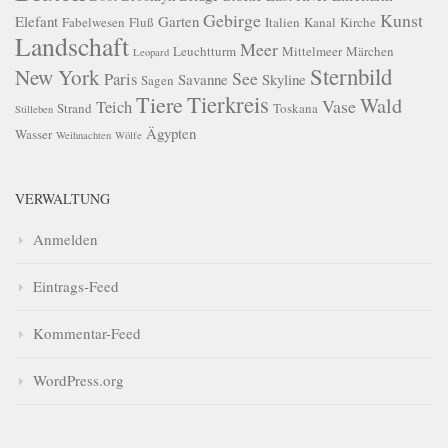
Gebirge
Kunst
Elefant
Garten
Fabelwesen
Fluß
Italien
Kanal
Kirche
Landschaft
Meer
Leuchtturm
Mittelmeer
Märchen
Leopard
Sternbild
New York
See
Paris
Savanne
Skyline
Sagen
Tierkreis
Tiere
Wald
Vase
Teich
Strand
Toskana
Stilleben
Ägypten
Wasser
Weihnachten
Wölfe
VERWALTUNG
Anmelden
Eintrags-Feed
Kommentar-Feed
WordPress.org