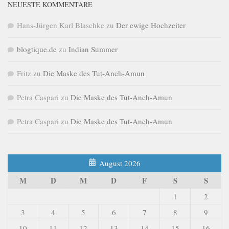
NEUESTE KOMMENTARE
Hans-Jürgen Karl Blaschke
zu
Der ewige Hochzeiter
blogtique.de
zu
Indian Summer
Fritz
zu
Die Maske des Tut-Anch-Amun
Petra Caspari
zu
Die Maske des Tut-Anch-Amun
Petra Caspari
zu
Die Maske des Tut-Anch-Amun
August 2026
M
D
M
D
F
S
S
1
2
3
4
5
6
7
8
9
10
11
12
13
14
15
16