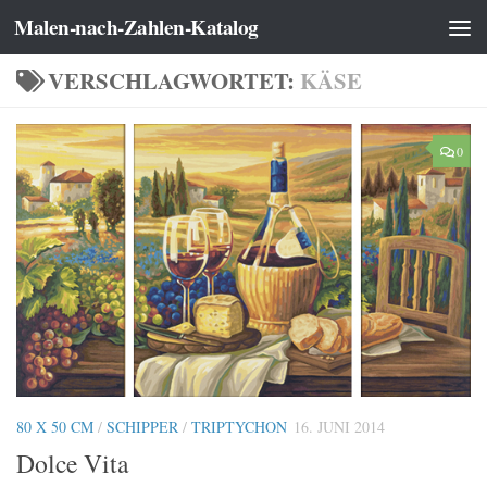
Malen-nach-Zahlen-Katalog
Zum Inhalt springen
VERSCHLAGWORTET:
KÄSE
0
80 X 50 CM
/
SCHIPPER
/
TRIPTYCHON
16. JUNI 2014
Dolce Vita