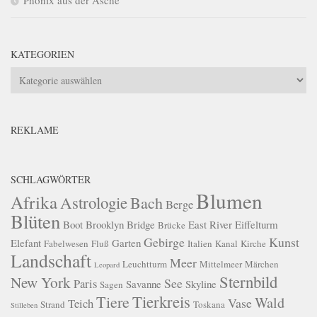
KATEGORIEN
Kategorien
REKLAME
SCHLAGWÖRTER
Blumen
Afrika
Astrologie
Bach
Berge
Blüten
Boot
Brooklyn Bridge
East River
Eiffelturm
Brücke
Gebirge
Kunst
Elefant
Garten
Fabelwesen
Fluß
Italien
Kanal
Kirche
Landschaft
Meer
Leuchtturm
Mittelmeer
Märchen
Leopard
Sternbild
New York
See
Paris
Savanne
Skyline
Sagen
Tierkreis
Tiere
Wald
Vase
Teich
Strand
Toskana
Stilleben