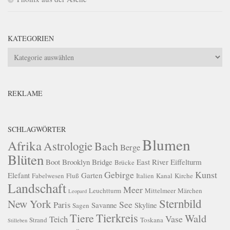
KATEGORIEN
Kategorien
REKLAME
SCHLAGWÖRTER
Blumen
Afrika
Astrologie
Bach
Berge
Blüten
Boot
Brooklyn Bridge
East River
Eiffelturm
Brücke
Gebirge
Kunst
Elefant
Garten
Fabelwesen
Fluß
Italien
Kanal
Kirche
Landschaft
Meer
Leuchtturm
Mittelmeer
Märchen
Leopard
Sternbild
New York
See
Paris
Savanne
Skyline
Sagen
Tierkreis
Tiere
Wald
Vase
Teich
Strand
Toskana
Stilleben