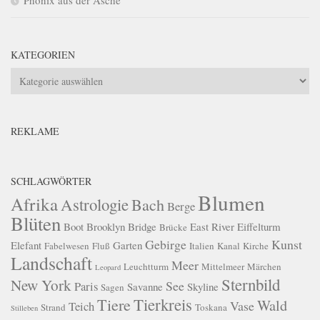
KATEGORIEN
Kategorien
REKLAME
SCHLAGWÖRTER
Blumen
Afrika
Astrologie
Bach
Berge
Blüten
Boot
Brooklyn Bridge
East River
Eiffelturm
Brücke
Gebirge
Kunst
Elefant
Garten
Fabelwesen
Fluß
Italien
Kanal
Kirche
Landschaft
Meer
Leuchtturm
Mittelmeer
Märchen
Leopard
Sternbild
New York
See
Paris
Savanne
Skyline
Sagen
Tierkreis
Tiere
Wald
Vase
Teich
Strand
Toskana
Stilleben