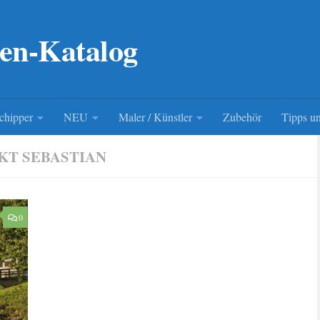
en-Katalog
chipper
NEU
Maler / Künstler
Zubehör
Tipps un
KT SEBASTIAN
0