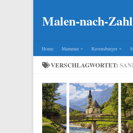
Zum Inhalt springen
Malen-nach-Zahl
Home
Mammut
Ravensburger
S
VERSCHLAGWORTET:
SAN