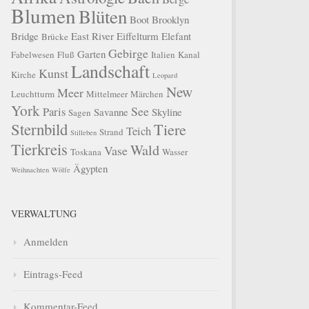
Blumen
Blüten
Boot
Brooklyn
Bridge
East River
Eiffelturm
Elefant
Brücke
Gebirge
Garten
Fabelwesen
Fluß
Italien
Kanal
Landschaft
Kunst
Kirche
Leopard
New
Meer
Leuchtturm
Mittelmeer
Märchen
York
See
Paris
Savanne
Skyline
Sagen
Sternbild
Tiere
Teich
Strand
Stilleben
Tierkreis
Wald
Vase
Toskana
Wasser
Ägypten
Weihnachten
Wölfe
VERWALTUNG
Anmelden
Eintrags-Feed
Kommentar-Feed