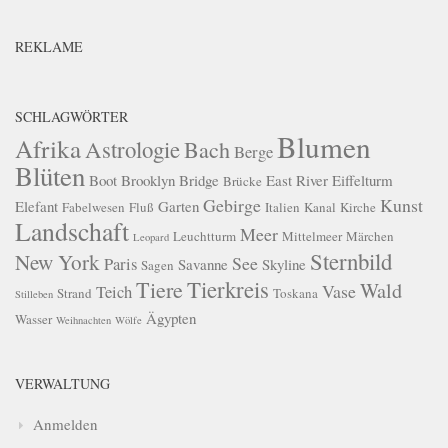
REKLAME
SCHLAGWÖRTER
Blumen
Afrika
Astrologie
Bach
Berge
Blüten
Boot
Brooklyn Bridge
East River
Eiffelturm
Brücke
Gebirge
Kunst
Elefant
Garten
Fabelwesen
Fluß
Italien
Kanal
Kirche
Landschaft
Meer
Leuchtturm
Mittelmeer
Märchen
Leopard
Sternbild
New York
See
Paris
Savanne
Skyline
Sagen
Tierkreis
Tiere
Wald
Vase
Teich
Strand
Toskana
Stilleben
Ägypten
Wasser
Weihnachten
Wölfe
VERWALTUNG
Anmelden