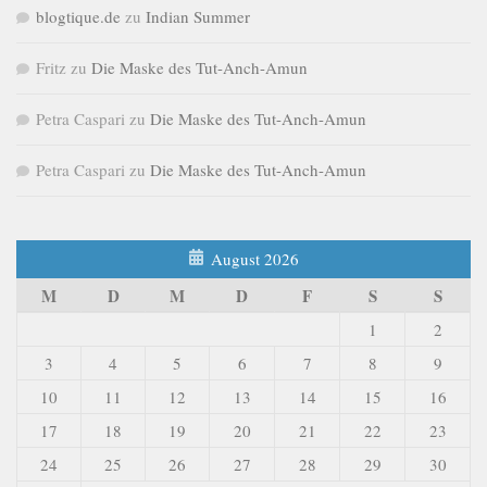
blogtique.de
zu
Indian Summer
Fritz
zu
Die Maske des Tut-Anch-Amun
Petra Caspari
zu
Die Maske des Tut-Anch-Amun
Petra Caspari
zu
Die Maske des Tut-Anch-Amun
August 2026
M
D
M
D
F
S
S
1
2
3
4
5
6
7
8
9
10
11
12
13
14
15
16
17
18
19
20
21
22
23
24
25
26
27
28
29
30