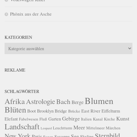
Phönix aus der Asche
KATEGORIEN
Kategorien
REKLAME
SCHLAGWÖRTER
Blumen
Afrika
Astrologie
Bach
Berge
Blüten
Boot
Brooklyn Bridge
East River
Eiffelturm
Brücke
Gebirge
Kunst
Elefant
Garten
Fabelwesen
Fluß
Italien
Kanal
Kirche
Landschaft
Meer
Leuchtturm
Mittelmeer
Märchen
Leopard
Sternbild
New York
See
Paris
Savanne
Skyline
Sagen