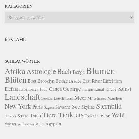
KATEGORIEN
Kategorien
REKLAME
SCHLAGWÖRTER
Blumen
Afrika
Astrologie
Bach
Berge
Blüten
Boot
Brooklyn Bridge
East River
Eiffelturm
Brücke
Gebirge
Kunst
Elefant
Garten
Fabelwesen
Fluß
Italien
Kanal
Kirche
Landschaft
Meer
Leuchtturm
Mittelmeer
Märchen
Leopard
Sternbild
New York
See
Paris
Savanne
Skyline
Sagen
Tierkreis
Tiere
Wald
Vase
Teich
Strand
Toskana
Stilleben
Ägypten
Wasser
Weihnachten
Wölfe