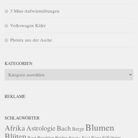
5 Mini-Aufwärmübungen
Volkswagen Käfer
Phönix aus der Asche
KATEGORIEN
Kategorien
REKLAME
SCHLAGWÖRTER
Blumen
Afrika
Astrologie
Bach
Berge
Blüten
Boot
Brooklyn Bridge
East River
Eiffelturm
Brücke