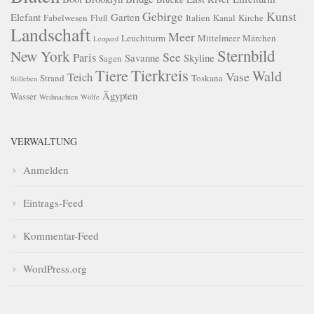
Gebirge
Kunst
Elefant
Garten
Fabelwesen
Fluß
Italien
Kanal
Kirche
Landschaft
Meer
Leuchtturm
Mittelmeer
Märchen
Leopard
Sternbild
New York
See
Paris
Savanne
Skyline
Sagen
Tierkreis
Tiere
Wald
Vase
Teich
Strand
Toskana
Stilleben
Ägypten
Wasser
Weihnachten
Wölfe
VERWALTUNG
Anmelden
Eintrags-Feed
Kommentar-Feed
WordPress.org