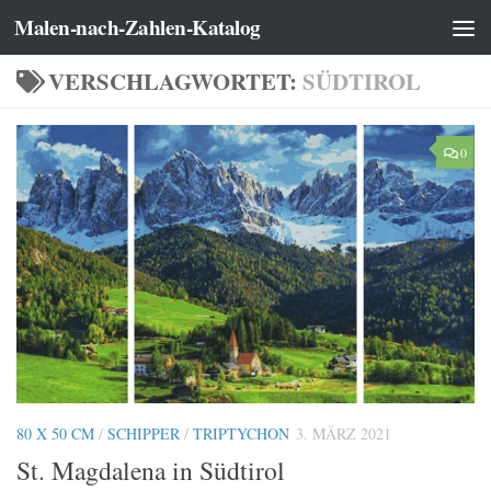
Malen-nach-Zahlen-Katalog
Zum Inhalt springen
VERSCHLAGWORTET:
SÜDTIROL
0
80 X 50 CM
/
SCHIPPER
/
TRIPTYCHON
3. MÄRZ 2021
St. Magdalena in Südtirol