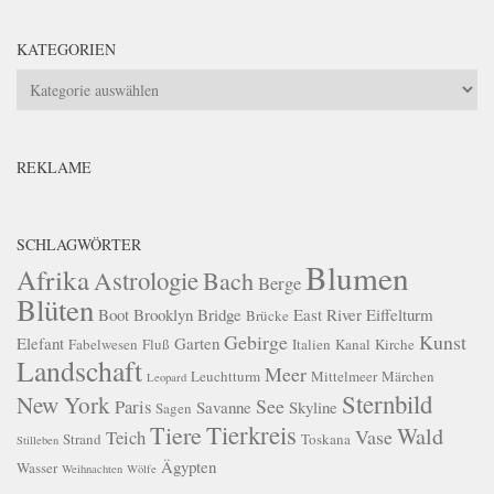
KATEGORIEN
Kategorien
REKLAME
SCHLAGWÖRTER
Blumen
Afrika
Astrologie
Bach
Berge
Blüten
Boot
Brooklyn Bridge
East River
Eiffelturm
Brücke
Gebirge
Kunst
Elefant
Garten
Fabelwesen
Fluß
Italien
Kanal
Kirche
Landschaft
Meer
Leuchtturm
Mittelmeer
Märchen
Leopard
Sternbild
New York
See
Paris
Savanne
Skyline
Sagen
Tierkreis
Tiere
Wald
Vase
Teich
Strand
Toskana
Stilleben
Ägypten
Wasser
Weihnachten
Wölfe