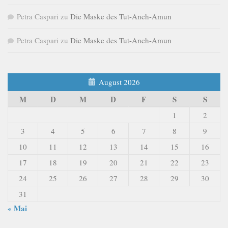
Petra Caspari
zu
Die Maske des Tut-Anch-Amun
Petra Caspari
zu
Die Maske des Tut-Anch-Amun
August 2026
M
D
M
D
F
S
S
1
2
3
4
5
6
7
8
9
10
11
12
13
14
15
16
17
18
19
20
21
22
23
24
25
26
27
28
29
30
31
« Mai