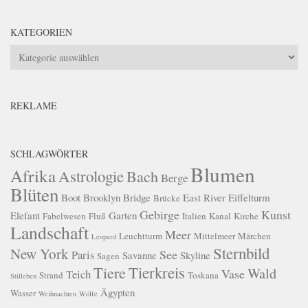
KATEGORIEN
Kategorien
REKLAME
SCHLAGWÖRTER
Blumen
Afrika
Astrologie
Bach
Berge
Blüten
Boot
Brooklyn Bridge
East River
Eiffelturm
Brücke
Gebirge
Kunst
Elefant
Garten
Fabelwesen
Fluß
Italien
Kanal
Kirche
Landschaft
Meer
Leuchtturm
Mittelmeer
Märchen
Leopard
Sternbild
New York
See
Paris
Savanne
Skyline
Sagen
Tierkreis
Tiere
Wald
Vase
Teich
Strand
Toskana
Stilleben
Ägypten
Wasser
Weihnachten
Wölfe