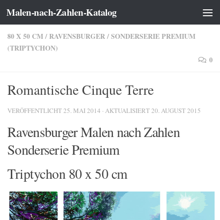
Malen-nach-Zahlen-Katalog
Zum Inhalt springen
80 X 50 CM
/
RAVENSBURGER
/
SONDERSERIE PREMIUM
(TRIPTYCHON)
0
Romantische Cinque Terre
VERÖFFENTLICHT
25. MAI 2014
· AKTUALISIERT
20. AUGUST 2015
Ravensburger Malen nach Zahlen
Sonderserie Premium
Triptychon 80 x 50 cm