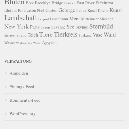
Blüten
Boot
Brooklyn Bridge
East River
Eiffelturm
Brücke
Gebirge
Kunst
Elefant
Garten
Fabelwesen
Fluß
Italien
Kanal
Kirche
Landschaft
Meer
Leuchtturm
Mittelmeer
Märchen
Leopard
Sternbild
New York
See
Paris
Savanne
Skyline
Sagen
Tierkreis
Tiere
Wald
Vase
Teich
Strand
Toskana
Stilleben
Ägypten
Wasser
Weihnachten
Wölfe
VERWALTUNG
Anmelden
Eintrags-Feed
Kommentar-Feed
WordPress.org