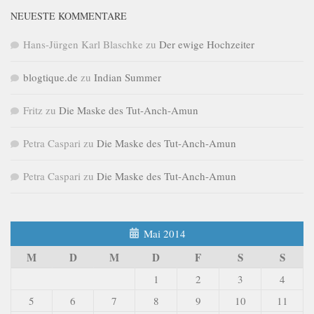
NEUESTE KOMMENTARE
Hans-Jürgen Karl Blaschke
zu
Der ewige Hochzeiter
blogtique.de
zu
Indian Summer
Fritz
zu
Die Maske des Tut-Anch-Amun
Petra Caspari
zu
Die Maske des Tut-Anch-Amun
Petra Caspari
zu
Die Maske des Tut-Anch-Amun
Mai 2014
M
D
M
D
F
S
S
1
2
3
4
5
6
7
8
9
10
11