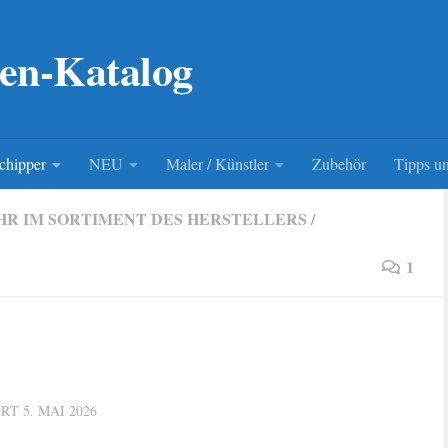
en-Katalog
chipper
NEU
Maler / Künstler
Zubehör
Tipps un
HR IM SORTIMENT DES HERSTELLERS
/
1
ERT
5. MAI 2026