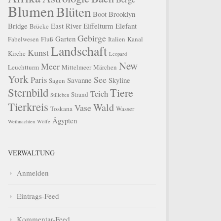
Blumen
Blüten
Boot
Brooklyn
Bridge
East River
Eiffelturm
Elefant
Brücke
Gebirge
Garten
Fabelwesen
Fluß
Italien
Kanal
Landschaft
Kunst
Kirche
Leopard
New
Meer
Leuchtturm
Mittelmeer
Märchen
York
See
Paris
Savanne
Skyline
Sagen
Sternbild
Tiere
Teich
Strand
Stilleben
Tierkreis
Wald
Vase
Toskana
Wasser
Ägypten
Weihnachten
Wölfe
VERWALTUNG
Anmelden
Eintrags-Feed
Kommentar-Feed