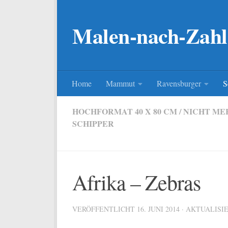
Zum Inhalt springen
Malen-nach-Zahl
Home
Mammut
Ravensburger
S
HOCHFORMAT 40 X 80 CM
/
NICHT ME
SCHIPPER
Afrika – Zebras
VERÖFFENTLICHT
16. JUNI 2014
· AKTUALISI