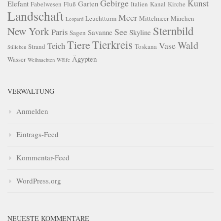
Gebirge
Kunst
Elefant
Garten
Fabelwesen
Fluß
Italien
Kanal
Kirche
Landschaft
Meer
Leuchtturm
Mittelmeer
Märchen
Leopard
Sternbild
New York
See
Paris
Savanne
Skyline
Sagen
Tierkreis
Tiere
Wald
Vase
Teich
Strand
Toskana
Stilleben
Ägypten
Wasser
Weihnachten
Wölfe
VERWALTUNG
Anmelden
Eintrags-Feed
Kommentar-Feed
WordPress.org
NEUESTE KOMMENTARE