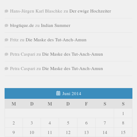
Hans-Jürgen Karl Blaschke
zu
Der ewige Hochzeiter
blogtique.de
zu
Indian Summer
Fritz
zu
Die Maske des Tut-Anch-Amun
Petra Caspari
zu
Die Maske des Tut-Anch-Amun
Petra Caspari
zu
Die Maske des Tut-Anch-Amun
Juni 2014
M
D
M
D
F
S
S
1
2
3
4
5
6
7
8
9
10
11
12
13
14
15