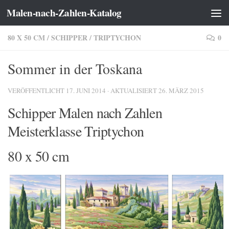
Malen-nach-Zahlen-Katalog
Zum Inhalt springen
80 X 50 CM
/
SCHIPPER
/
TRIPTYCHON
0
Sommer in der Toskana
VERÖFFENTLICHT
17. JUNI 2014
· AKTUALISIERT
26. MÄRZ 2015
Schipper Malen nach Zahlen
Meisterklasse Triptychon
80 x 50 cm