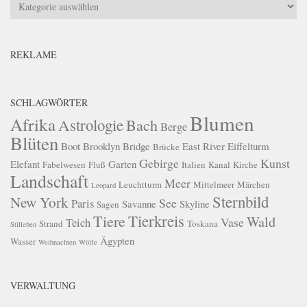
Kategorien
REKLAME
SCHLAGWÖRTER
Blumen
Afrika
Astrologie
Bach
Berge
Blüten
Boot
Brooklyn Bridge
East River
Eiffelturm
Brücke
Gebirge
Kunst
Elefant
Garten
Fabelwesen
Fluß
Italien
Kanal
Kirche
Landschaft
Meer
Leuchtturm
Mittelmeer
Märchen
Leopard
Sternbild
New York
See
Paris
Savanne
Skyline
Sagen
Tierkreis
Tiere
Wald
Vase
Teich
Strand
Toskana
Stilleben
Ägypten
Wasser
Weihnachten
Wölfe
VERWALTUNG