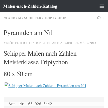
Malen-nach-Zahlen-Katalog
Zum Inhalt springen
80 X 50 CM
/
SCHIPPER
/
TRIPTYCHON
0
Pyramiden am Nil
VERÖFFENTLICHT
18. JUNI 2014
· AKTUALISIERT
26. MÄRZ 2015
Schipper Malen nach Zahlen
Meisterklasse Triptychon
80 x 50 cm
Art. Nr. 60 926 0442