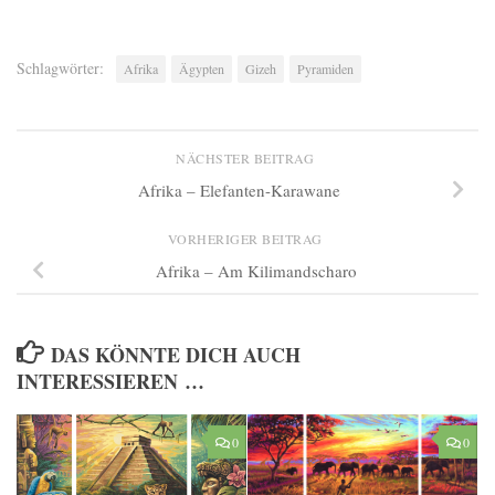
Schlagwörter:
Afrika
Ägypten
Gizeh
Pyramiden
NÄCHSTER BEITRAG
Afrika – Elefanten-Karawane
VORHERIGER BEITRAG
Afrika – Am Kilimandscharo
DAS KÖNNTE DICH AUCH
INTERESSIEREN …
0
0