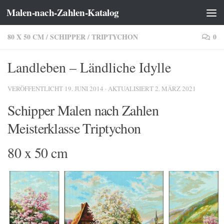
Malen-nach-Zahlen-Katalog
Zum Inhalt springen
80 X 50 CM
/
SCHIPPER
/
TRIPTYCHON
0
Landleben – Ländliche Idylle
VERÖFFENTLICHT
19. JUNI 2014
· AKTUALISIERT
2. MÄRZ 2021
Schipper Malen nach Zahlen
Meisterklasse Triptychon
80 x 50 cm