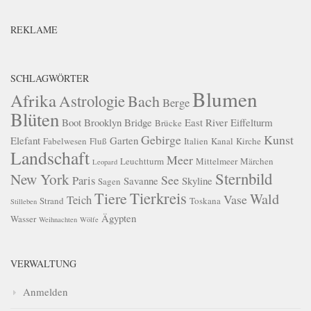
REKLAME
SCHLAGWÖRTER
Blumen
Afrika
Astrologie
Bach
Berge
Blüten
Boot
Brooklyn Bridge
East River
Eiffelturm
Brücke
Gebirge
Kunst
Elefant
Garten
Fabelwesen
Fluß
Italien
Kanal
Kirche
Landschaft
Meer
Leuchtturm
Mittelmeer
Märchen
Leopard
Sternbild
New York
See
Paris
Savanne
Skyline
Sagen
Tierkreis
Tiere
Wald
Vase
Teich
Strand
Toskana
Stilleben
Ägypten
Wasser
Weihnachten
Wölfe
VERWALTUNG
Anmelden