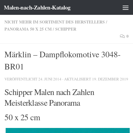
Malen-nach-Zahlen-Katalog
Zum Inhalt springen
NICHT MEHR IM SORTIMENT DES HERSTELLERS
/
PANORAMA 50 X 25 CM
/
SCHIPPER
0
Märklin – Dampflokomotive 3048-
BR01
VERÖFFENTLICHT
24. JUNI 2014
· AKTUALISIERT
19. DEZEMBER 2019
Schipper Malen nach Zahlen
Meisterklasse Panorama
50 x 25 cm