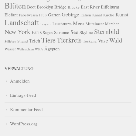
Blüten
Boot
Brooklyn Bridge
East River
Eiffelturm
Brücke
Gebirge
Kunst
Elefant
Garten
Fabelwesen
Fluß
Italien
Kanal
Kirche
Landschaft
Meer
Leuchtturm
Mittelmeer
Märchen
Leopard
Sternbild
New York
See
Paris
Savanne
Skyline
Sagen
Tierkreis
Tiere
Wald
Vase
Teich
Strand
Toskana
Stilleben
Ägypten
Wasser
Weihnachten
Wölfe
VERWALTUNG
Anmelden
Eintrags-Feed
Kommentar-Feed
WordPress.org