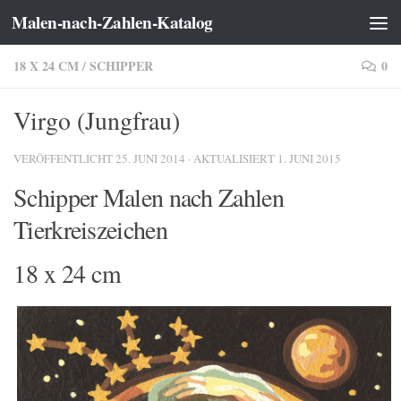
Malen-nach-Zahlen-Katalog
Zum Inhalt springen
18 X 24 CM
/
SCHIPPER
0
Virgo (Jungfrau)
VERÖFFENTLICHT
25. JUNI 2014
· AKTUALISIERT
1. JUNI 2015
Schipper Malen nach Zahlen
Tierkreiszeichen
18 x 24 cm