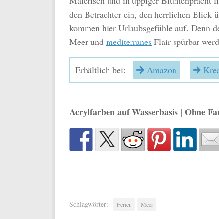
Malerisch und in üppiger Blumenpracht lie
den Betrachter ein, den herrlichen Blick
kommen hier Urlaubsgefühle auf. Denn de
Meer und
mediterranes
Flair spürbar werd
Erhältlich bei:
Amazon
Krea
Acrylfarben auf Wasserbasis | Ohne Fa
Schlagwörter:
Ferien
Meer