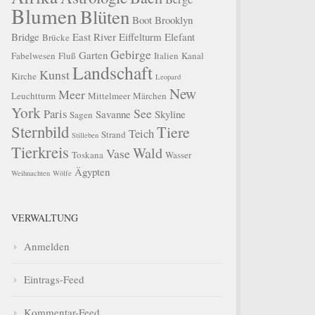
Blumen
Blüten
Boot
Brooklyn
Bridge
East River
Eiffelturm
Elefant
Brücke
Gebirge
Garten
Fabelwesen
Fluß
Italien
Kanal
Landschaft
Kunst
Kirche
Leopard
New
Meer
Leuchtturm
Mittelmeer
Märchen
York
See
Paris
Savanne
Skyline
Sagen
Sternbild
Tiere
Teich
Strand
Stilleben
Tierkreis
Wald
Vase
Toskana
Wasser
Ägypten
Weihnachten
Wölfe
VERWALTUNG
Anmelden
Eintrags-Feed
Kommentar-Feed