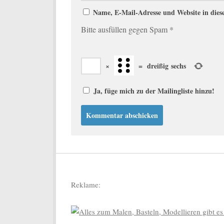
Name, E-Mail-Adresse und Website in die
Bitte ausfüllen gegen Spam
*
×
=
dreißig sechs
Ja, füge mich zu der Mailingliste hinzu!
Reklame: