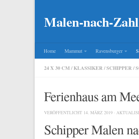
Zum Inhalt springen
Malen-nach-Zahl
Home
Mammut
Ravensburger
S
24 X 30 CM
/
KLASSIKER
/
SCHIPPER
/
S
Ferienhaus am Me
VERÖFFENTLICHT
14. MÄRZ 2019
· AKTUALIS
Schipper Malen na