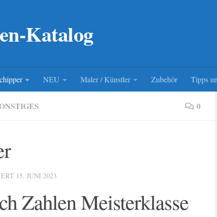
en-Katalog
chipper
NEU
Maler / Künstler
Zubehör
Tipps un
ONSTIGES
0
er
IERT
15. JUNI 2023
ch Zahlen Meisterklasse