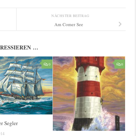
NÄCHSTER BEITRAG
Am Comer See
ERESSIEREN …
0
0
er Segler
014