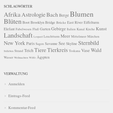
SCHLAGWÖRTER
Blumen
Afrika
Astrologie
Bach
Berge
Blüten
Boot
Brooklyn Bridge
East River
Eiffelturm
Brücke
Gebirge
Kunst
Elefant
Garten
Fabelwesen
Fluß
Italien
Kanal
Kirche
Landschaft
Meer
Leuchtturm
Mittelmeer
Märchen
Leopard
Sternbild
New York
See
Paris
Savanne
Skyline
Sagen
Tierkreis
Tiere
Wald
Vase
Teich
Strand
Toskana
Stilleben
Ägypten
Wasser
Weihnachten
Wölfe
VERWALTUNG
Anmelden
Eintrags-Feed
Kommentar-Feed