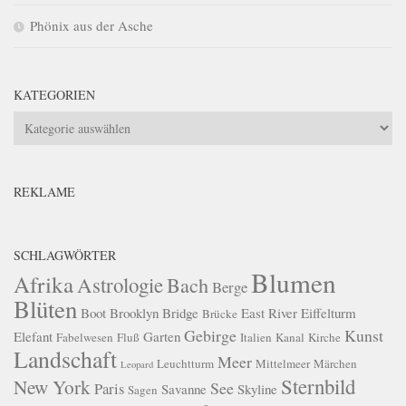
Phönix aus der Asche
KATEGORIEN
Kategorien
REKLAME
SCHLAGWÖRTER
Blumen
Afrika
Astrologie
Bach
Berge
Blüten
Boot
Brooklyn Bridge
East River
Eiffelturm
Brücke
Gebirge
Kunst
Elefant
Garten
Fabelwesen
Fluß
Italien
Kanal
Kirche
Landschaft
Meer
Leuchtturm
Mittelmeer
Märchen
Leopard
Sternbild
New York
See
Paris
Savanne
Skyline
Sagen