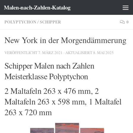
Malen-nach-Zahlen-Katalog
Zum Inhalt springen
POLYPTYCHON
/
SCHIPPER
0
New York in der Morgendämmerung
VERÖFFENTLICHT
7. MÄRZ 2021
· AKTUALISIERT
8. MAI 2025
Schipper Malen nach Zahlen
Meisterklasse Polyptychon
2 Maltafeln 263 x 476 mm, 2
Maltafeln 263 x 598 mm, 1 Maltafel
263 x 720 mm