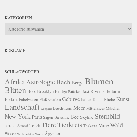
KATEGORIEN
Kategorien
REKLAME
SCHLAGWÖRTER
Blumen
Afrika
Astrologie
Bach
Berge
Blüten
Boot
Brooklyn Bridge
East River
Eiffelturm
Brücke
Gebirge
Kunst
Elefant
Garten
Fabelwesen
Fluß
Italien
Kanal
Kirche
Landschaft
Meer
Leuchtturm
Mittelmeer
Märchen
Leopard
Sternbild
New York
See
Paris
Savanne
Skyline
Sagen
Tierkreis
Tiere
Wald
Vase
Teich
Strand
Toskana
Stilleben
Ägypten
Wasser
Weihnachten
Wölfe