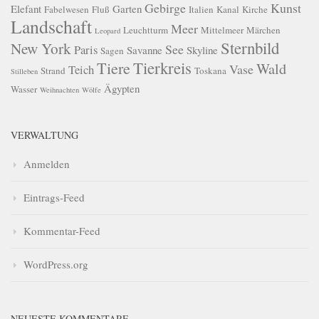
Gebirge
Kunst
Elefant
Garten
Fabelwesen
Fluß
Italien
Kanal
Kirche
Landschaft
Meer
Leuchtturm
Mittelmeer
Märchen
Leopard
Sternbild
New York
See
Paris
Savanne
Skyline
Sagen
Tierkreis
Tiere
Wald
Vase
Teich
Strand
Toskana
Stilleben
Ägypten
Wasser
Weihnachten
Wölfe
VERWALTUNG
Anmelden
Eintrags-Feed
Kommentar-Feed
WordPress.org
NEUESTE KOMMENTARE