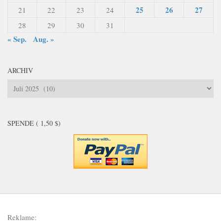
25
26
27
21
22
23
24
28
29
30
31
« Sep.
Aug. »
ARCHIV
Archiv
SPENDE ( 1,50 $)
Reklame: