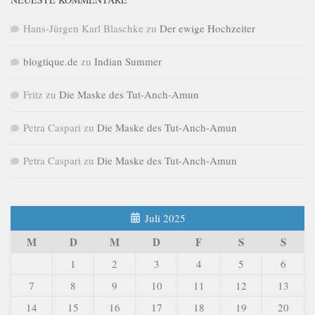
Hans-Jürgen Karl Blaschke
zu
Der ewige Hochzeiter
blogtique.de
zu
Indian Summer
Fritz
zu
Die Maske des Tut-Anch-Amun
Petra Caspari
zu
Die Maske des Tut-Anch-Amun
Petra Caspari
zu
Die Maske des Tut-Anch-Amun
Juli 2025
M
D
M
D
F
S
S
1
2
3
4
5
6
7
8
9
10
11
12
13
14
15
16
17
18
19
20