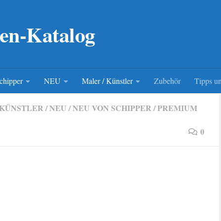
en-Katalog
chipper
NEU
Maler / Künstler
Zubehör
Tipps un
 KÜNSTLER
/
NEU
/
NEU VON SCHIPPER
/
PREMIUM
0