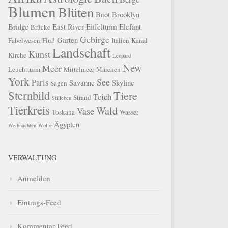
Blumen
Blüten
Boot
Brooklyn
Bridge
East River
Eiffelturm
Elefant
Brücke
Gebirge
Garten
Fabelwesen
Fluß
Italien
Kanal
Landschaft
Kunst
Kirche
Leopard
New
Meer
Leuchtturm
Mittelmeer
Märchen
York
See
Paris
Savanne
Skyline
Sagen
Sternbild
Tiere
Teich
Strand
Stilleben
Tierkreis
Wald
Vase
Toskana
Wasser
Ägypten
Weihnachten
Wölfe
VERWALTUNG
Anmelden
Eintrags-Feed
Kommentar-Feed