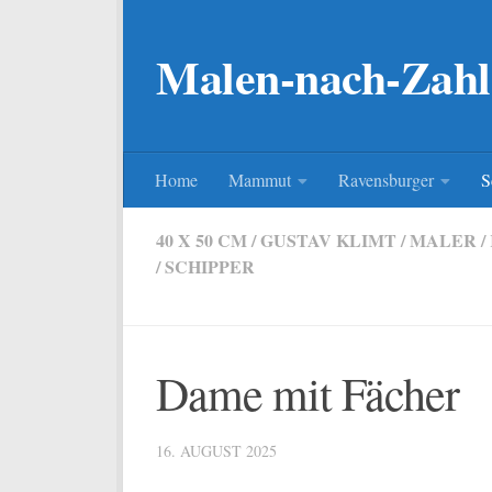
Zum Inhalt springen
Malen-nach-Zahl
Home
Mammut
Ravensburger
S
40 X 50 CM
/
GUSTAV KLIMT
/
MALER /
/
SCHIPPER
Dame mit Fächer
16. AUGUST 2025