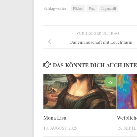
Schlagwörter:
Fächer
Frau
Jugendstil
VORHERIGER BEITRAG
Dünenlandschaft mit Leuchtturm
DAS KÖNNTE DICH AUCH INT
0
Mona Lisa
Weiblich
10. AUGUST 2025
15. SEPT