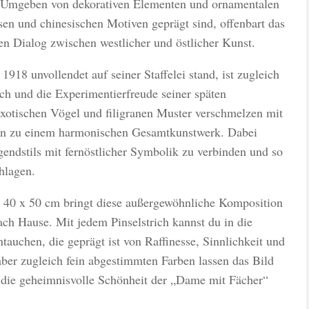
t. Umgeben von dekorativen Elementen und ornamentalen
ssen und chinesischen Motiven geprägt sind, offenbart das
n Dialog zwischen westlicher und östlicher Kunst.
918 unvollendet auf seiner Staffelei stand, ist zugleich
ch und die Experimentierfreude seiner späten
exotischen Vögel und filigranen Muster verschmelzen mit
ten zu einem harmonischen Gesamtkunstwerk. Dabei
ugendstils mit fernöstlicher Symbolik zu verbinden und so
hlagen.
40 x 50 cm bringt diese außergewöhnliche Komposition
 nach Hause. Mit jedem Pinselstrich kannst du in die
auchen, die geprägt ist von Raffinesse, Sinnlichkeit und
aber zugleich fein abgestimmten Farben lassen das Bild
 die geheimnisvolle Schönheit der „Dame mit Fächer“