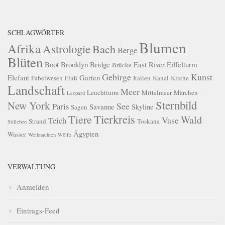
SCHLAGWÖRTER
Blumen
Afrika
Astrologie
Bach
Berge
Blüten
Boot
Brooklyn Bridge
East River
Eiffelturm
Brücke
Gebirge
Kunst
Elefant
Garten
Fabelwesen
Fluß
Italien
Kanal
Kirche
Landschaft
Meer
Leuchtturm
Mittelmeer
Märchen
Leopard
Sternbild
New York
See
Paris
Savanne
Skyline
Sagen
Tierkreis
Tiere
Wald
Vase
Teich
Strand
Toskana
Stilleben
Ägypten
Wasser
Weihnachten
Wölfe
VERWALTUNG
Anmelden
Eintrags-Feed